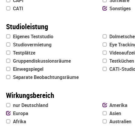
CAPI
Software
CATI
Sonstiges
Studioleistung
Eigenes Teststudio
Dolmetsche
Studiovermietung
Eye Trackin
Testplätze
Videoaufze
Gruppendiskussionsräume
Testküchen
Einwegspiegel
CATI-Studi
Separate Beobachtungsräume
Wirkungsbereich
nur Deutschland
Amerika
Europa
Asien
Afrika
Australien