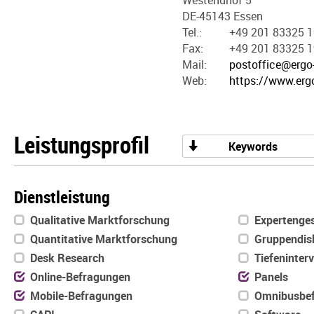
Westendhof 5
DE-45143 Essen
Tel.:
+49 201 83325 1
Fax:
+49 201 83325 1
Mail:
postoffice@ergo
Web:
https://www.erg
Leistungsprofil
Keywords
Dienstleistung
Qualitative Marktforschung
Expertenge
Quantitative Marktforschung
Gruppendis
Desk Research
Tiefeninter
Online-Befragungen
Panels
Mobile-Befragungen
Omnibusbef