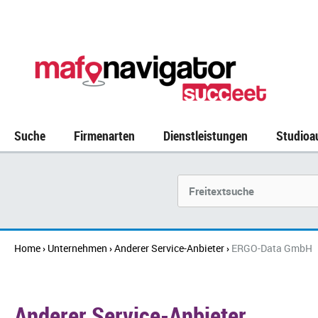
Suche
Firmenarten
Dienstleistungen
Studioa
Unternehmen
Home
Unternehmen
Anderer Service-Anbieter
ERGO-Data GmbH
›
›
›
Anderer Service-Anbieter