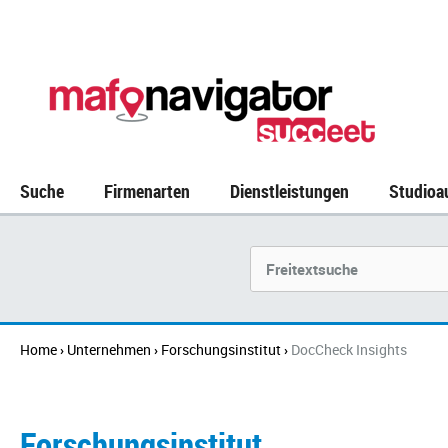
Suche
Firmenarten
Dienstleistungen
Studioa
Unternehmen
Home
Unternehmen
Forschungsinstitut
DocCheck Insights
›
›
›
Forschungsinstitut