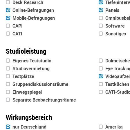
Desk Research
Tiefeninter
Online-Befragungen
Panels
Mobile-Befragungen
Omnibusbef
CAPI
Software
CATI
Sonstiges
Studioleistung
Eigenes Teststudio
Dolmetsche
Studiovermietung
Eye Trackin
Testplätze
Videoaufze
Gruppendiskussionsräume
Testküchen
Einwegspiegel
CATI-Studi
Separate Beobachtungsräume
Wirkungsbereich
nur Deutschland
Amerika