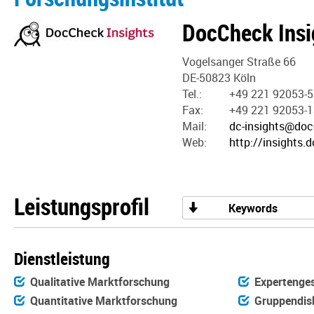
DocCheck Insi
Vogelsanger Straße 66
DE-50823 Köln
Tel.:
+49 221 92053-
Fax:
+49 221 92053-
Mail:
dc-insights@do
Web:
http://insights
Leistungsprofil
Keywords
Dienstleistung
Qualitative Marktforschung
Expertenge
Quantitative Marktforschung
Gruppendis