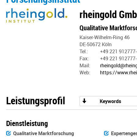
rheingold Gmb
Qualitative Marktfor
Kaiser-Wilhelm-Ring 46
DE-50672 Köln
Tel.:
+49 221 912777-
Fax:
+49 221 912777
Mail:
rheingold@rheing
Web:
https://www.rhe
Leistungsprofil
Keywords
Dienstleistung
Qualitative Marktforschung
Expertenge