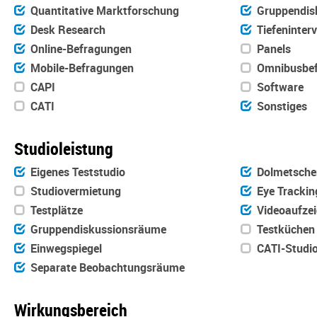
Quantitative Marktforschung
Gruppendis
Desk Research
Tiefeninter
Online-Befragungen
Panels
Mobile-Befragungen
Omnibusbef
CAPI
Software
CATI
Sonstiges
Studioleistung
Eigenes Teststudio
Dolmetsche
Studiovermietung
Eye Trackin
Testplätze
Videoaufze
Gruppendiskussionsräume
Testküchen
Einwegspiegel
CATI-Studi
Separate Beobachtungsräume
Wirkungsbereich