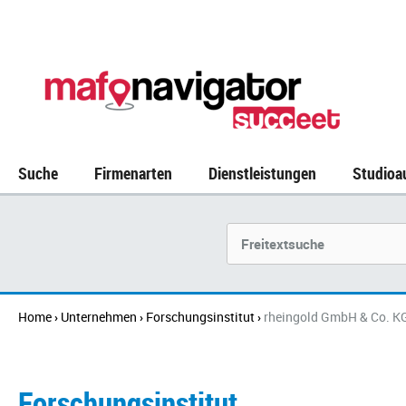
Suche
Firmenarten
Dienstleistungen
Studioa
Unternehmen
Home
Unternehmen
Forschungsinstitut
rheingold GmbH & Co. K
›
›
›
Forschungsinstitut