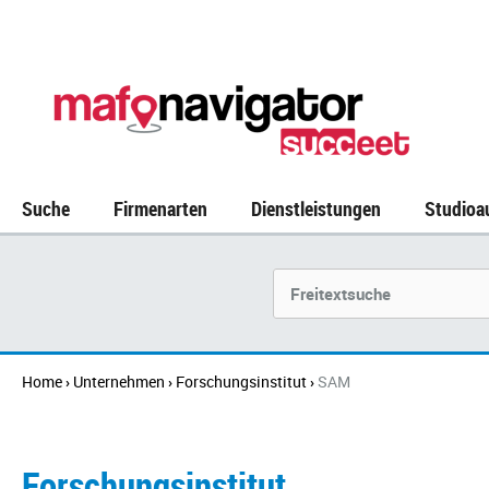
Suche
Firmenarten
Dienstleistungen
Studioa
Unternehmen
Home
Unternehmen
Forschungsinstitut
SAM
›
›
›
Forschungsinstitut