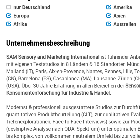
nur Deutschland
Amerika
Europa
Asien
Afrika
Australien
Unternehmensbeschreibung
SAM Sensory and Marketing International
ist führender Anb
mit eigenen Teststudios in 8 Ländern & 16 Standorten Münc
Mailand (IT), Paris, Aix-en-Provence, Nantes, Rennes, Lille, 
(CN), Barcelona (ES), Casablanca (MA), Lausanne, Zürich (C
(USA). Über 30 Jahre Erfahrung in allen Bereichen der
Sensor
Konsumentenforschung für Industrie & Handel.
Modernst & professionell ausgestattete Studios zur Durchf
quantitativen Produktbeurteilung (CLT), zur qualitativen Ev
Tiefenexplorationen, Face-to-Face-Interviews) sowie zur Pro
(deskriptive Analyse nach QDA, Spektrum) unter optimalen 
bis komplex, von vollkommen neutralem Umfeld bis zur volle