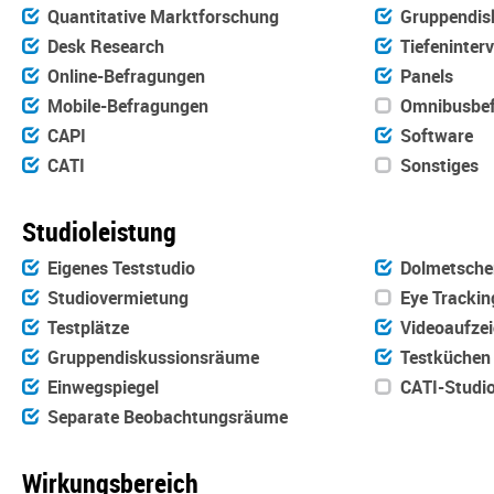
Quantitative Marktforschung
Gruppendis
Desk Research
Tiefeninter
Online-Befragungen
Panels
Mobile-Befragungen
Omnibusbef
CAPI
Software
CATI
Sonstiges
Studioleistung
Eigenes Teststudio
Dolmetsche
Studiovermietung
Eye Trackin
Testplätze
Videoaufze
Gruppendiskussionsräume
Testküchen
Einwegspiegel
CATI-Studi
Separate Beobachtungsräume
Wirkungsbereich