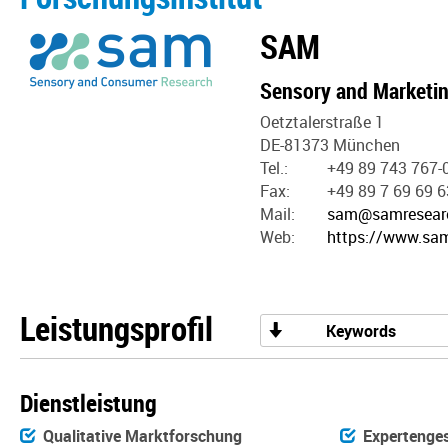
SAM
Sensory and Marketin
Oetztalerstraße 1
DE-81373 München
Tel.:
+49 89 743 767-
Fax:
+49 89 7 69 69 6
Mail:
sam@samresear
Web:
https://www.sa
Leistungsprofil
Keywords
Dienstleistung
Qualitative Marktforschung
Expertenge