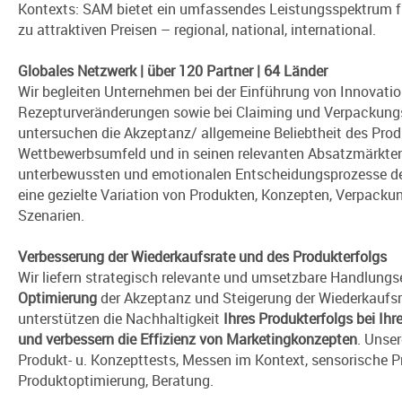
Kontexts: SAM bietet ein umfassendes Leistungsspektrum fü
zu attraktiven Preisen – regional, national, international.
Globales Netzwerk | über 120 Partner | 64 Länder
Wir begleiten Unternehmen bei der Einführung von Innovati
Rezepturveränderungen sowie bei Claiming und Verpackungs
untersuchen die Akzeptanz/ allgemeine Beliebtheit des Pro
Wettbewerbsumfeld und in seinen relevanten Absatzmärkten
unterbewussten und emotionalen Ent­scheidungs­prozesse 
eine gezielte Variation von Produkten, Konzepten, Verpacku
Szenarien.
Verbesserung der Wiederkaufsrate und des Produkterfolgs
Wir liefern strategisch relevante und umsetzbare Hand­lung
Optimierung
der Akzeptanz und Steigerung der Wiederkaufsr
unterstützen die Nachhaltigkeit
Ihres
Produkterfolgs bei Ihr
und verbessern die Effizienz von Marketingkonzepten
. Unse
Produkt- u. Konzepttests, Messen im Kontext, sensorische Pr
Produktoptimierung, Beratung.