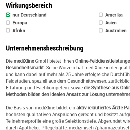
Wirkungsbereich
nur Deutschland
Amerika
Europa
Asien
Afrika
Australien
Unternehmensbeschreibung
Die
mediXline
GmbH bietet Ihnen
Online-Felddienstleistung
Gesundheitsmarkt
. Seine Wurzeln hat mediXline in der qual
und kann dabei auf mehr als 25 Jahre erfolgreiche Durch­fü
Feldstudien, speziell aus dem Gesundheitswesen, zurückblic
Erfahrung und Fach­kom­petenz sowie
die Synthese aus Onli
Methoden bilden den idealen Ansatz zur Lösung unternehme
Die Basis von mediXline bildet ein
aktiv rekrutiertes Ärzte-Pa
höchsten qualitativen Ansprüchen gerecht und besitzt aufgru
Teilnehmerprofile eine große Selektionstiefe. Abgerundet wir
durch Apotheker, Pflegekräfte, medizinisch-/pharmazeutisc