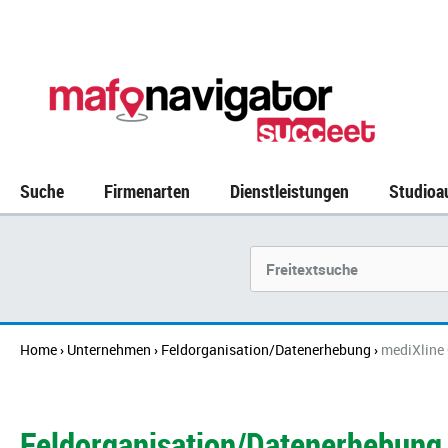
Suche
Firmenarten
Dienstleistungen
Studioa
Unternehmen
Home
Unternehmen
Feldorganisation/Datenerhebung
mediXlin
›
›
›
Feldorganisation/Datenerhebung