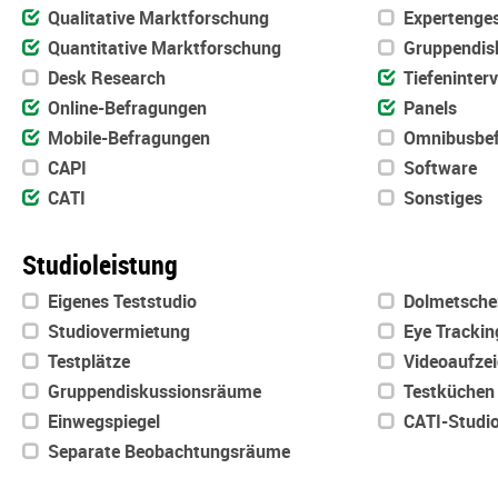
Qualitative Marktforschung
Expertenge
Quantitative Marktforschung
Gruppendis
Desk Research
Tiefeninter
Online-Befragungen
Panels
Mobile-Befragungen
Omnibusbef
CAPI
Software
CATI
Sonstiges
Studioleistung
Eigenes Teststudio
Dolmetsche
Studiovermietung
Eye Trackin
Testplätze
Videoaufze
Gruppendiskussionsräume
Testküchen
Einwegspiegel
CATI-Studi
Separate Beobachtungsräume