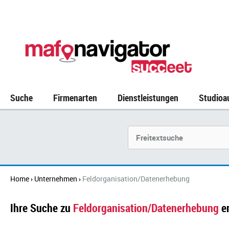
Suche
Firmenarten
Dienstleistungen
Studioa
Suchbegriff
Home
Unternehmen
Feldorganisation/Datenerhebung
›
›
Ihre Suche zu
Feldorganisation/Datenerhebung
e