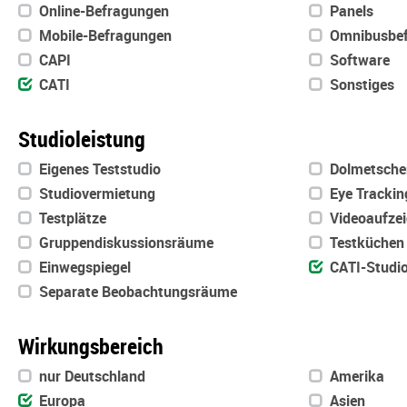
Online-Befragungen
Panels
Mobile-Befragungen
Omnibusbef
CAPI
Software
CATI
Sonstiges
Studioleistung
Eigenes Teststudio
Dolmetsche
Studiovermietung
Eye Trackin
Testplätze
Videoaufze
Gruppendiskussionsräume
Testküchen
Einwegspiegel
CATI-Studi
Separate Beobachtungsräume
Wirkungsbereich
nur Deutschland
Amerika
Europa
Asien