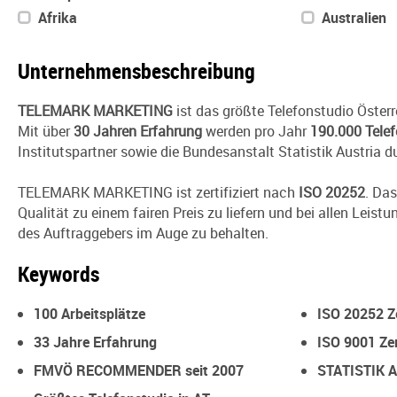
Afrika
Australien
Unternehmensbeschreibung
TELEMARK MARKETING
ist das größte Telefonstudio Österr
Mit über
30 Jahren Erfahrung
werden pro Jahr
190.000 Telef
Institutspartner sowie die Bundesanstalt Statistik Austria d
TELEMARK MARKETING ist zertifiziert nach
ISO 20252
. Da
Qualität zu einem fairen Preis zu liefern und bei allen Leistu
des Auftraggebers im Auge zu behalten.
Keywords
100 Arbeitsplätze
ISO 20252 Ze
33 Jahre Erfahrung
ISO 9001 Zer
FMVÖ RECOMMENDER seit 2007
STATISTIK A