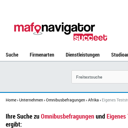
Suche
Firmenarten
Dienstleistungen
Studioa
Suchbegriff
Home
Unternehmen
Omnibusbefragungen
Afrika
Eigenes Testst
›
›
›
›
Ihre Suche zu
Omnibusbefragungen
und
Eigenes 
ergibt: