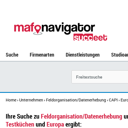
Suche
Firmenarten
Dienstleistungen
Studioa
Suchbegriff
Home
Unternehmen
Feldorganisation/Datenerhebung
CAPI
Eur
›
›
›
›
Ihre Suche zu
Feldorganisation/Datenerhebung
u
Testküchen
und
Europa
ergibt: