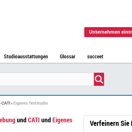
Unternehmen eint
Studioausstattungen
Glossar
succeet
CATI
Eigenes Teststudio
›
›
hebung
und
CATI
und
Eigenes
Verfeinern Sie