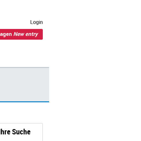
Login
ragen
New entry
 Ihre Suche