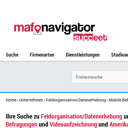
Suche
Firmenarten
Dienstleistungen
Studioa
Suchbegriff
Home
Unternehmen
Feldorganisation/Datenerhebung
Mobile-Be
›
›
›
Ihre Suche zu
Feldorganisation/Datenerhebung
u
Befragungen
und
Videoaufzeichnung
und
Amerik