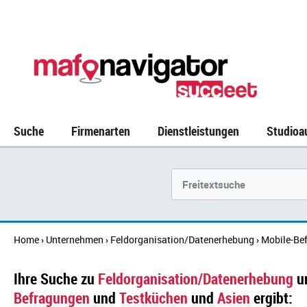
Suche
Firmenarten
Dienstleistungen
Studioa
Suchbegriff
Home
Unternehmen
Feldorganisation/Datenerhebung
Mobile-Be
›
›
›
Ihre Suche zu
Feldorganisation/Datenerhebung
u
Befragungen
und
Testküchen
und
Asien
ergibt: