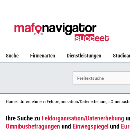
Suche
Firmenarten
Dienstleistungen
Studioa
Suchbegriff
Home
Unternehmen
Feldorganisation/Datenerhebung
Omnibusb
›
›
›
Ihre Suche zu
Feldorganisation/Datenerhebung
u
Omnibusbefragungen
und
Einwegspiegel
und
Eur