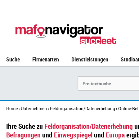
Suche
Firmenarten
Dienstleistungen
Studioa
Suchbegriff
Home
Unternehmen
Feldorganisation/Datenerhebung
Online-Be
›
›
›
Ihre Suche zu
Feldorganisation/Datenerhebung
u
Befragungen
und
Einwegspiegel
und
Europa
ergib