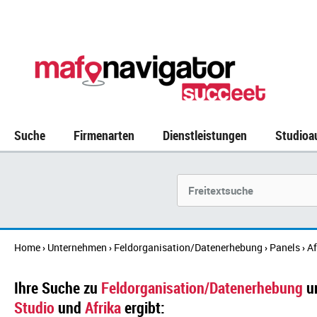
Suche
Firmenarten
Dienstleistungen
Studioa
Suchbegriff
Home
Unternehmen
Feldorganisation/Datenerhebung
Panels
Af
›
›
›
›
Ihre Suche zu
Feldorganisation/Datenerhebung
u
Studio
und
Afrika
ergibt: