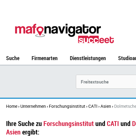
Suche
Firmenarten
Dienstleistungen
Studioa
Suchbegriff
Home
Unternehmen
Forschungsinstitut
CATI
Asien
Dolmetsche
›
›
›
›
›
Ihre Suche zu
Forschungsinstitut
und
CATI
und
D
Asien
ergibt: