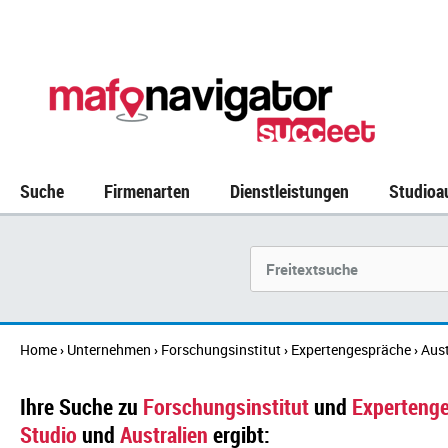
Suche
Firmenarten
Dienstleistungen
Studioa
Suchbegriff
Home
Unternehmen
Forschungsinstitut
Expertengespräche
Aust
›
›
›
›
Ihre Suche zu
Forschungsinstitut
und
Experteng
Studio
und
Australien
ergibt: