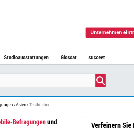
Unternehmen eint
Studioausstattungen
Glossar
succeet
agungen
Asien
Testküchen
›
›
bile-Befragungen
und
Verfeinern Sie