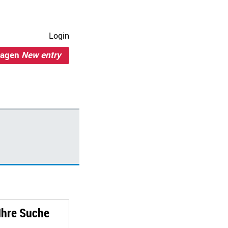
Login
ragen
New entry
 Ihre Suche