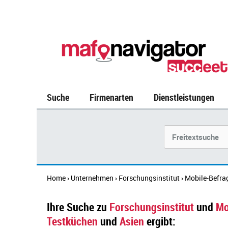
Suche
Firmenarten
Dienstleistungen
Suchbegriff
Home
Unternehmen
Forschungsinstitut
Mobile-Befr
›
›
›
Ihre Suche zu
Forschungsinstitut
und
Mo
Testküchen
und
Asien
ergibt: