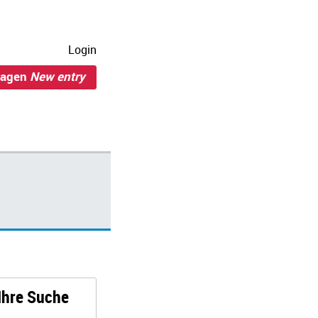
Login
ragen
New entry
 Ihre Suche