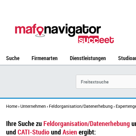
Suche
Firmenarten
Dienstleistungen
Studioa
Suchbegriff
Home
Unternehmen
Feldorganisation/Datenerhebung
Experteng
›
›
›
Ihre Suche zu
Feldorganisation/Datenerhebung
u
und
CATI-Studio
und
Asien
ergibt: