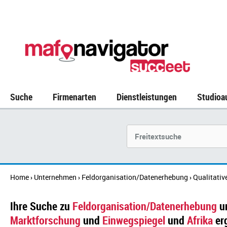
Suche
Firmenarten
Dienstleistungen
Studioa
Suchbegriff
Home
Unternehmen
Feldorganisation/Datenerhebung
Qualitativ
›
›
›
Ihre Suche zu
Feldorganisation/Datenerhebung
u
Marktforschung
und
Einwegspiegel
und
Afrika
er