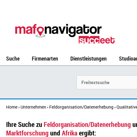
Suche
Firmenarten
Dienstleistungen
Studioa
Suchbegriff
Home
Unternehmen
Feldorganisation/Datenerhebung
Qualitativ
›
›
›
Ihre Suche zu
Feldorganisation/Datenerhebung
u
Marktforschung
und
Afrika
ergibt: