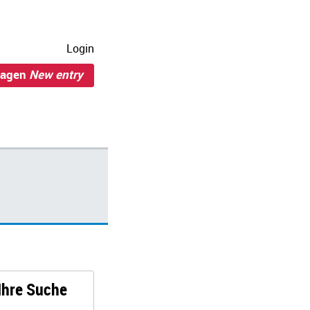
Login
ragen
New entry
 Ihre Suche