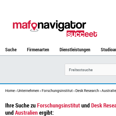
Suche
Firmenarten
Dienstleistungen
Studioa
Suchbegriff
Home
Unternehmen
Forschungsinstitut
Desk Research
Australi
›
›
›
›
Ihre Suche zu
Forschungsinstitut
und
Desk Rese
und
Australien
ergibt: