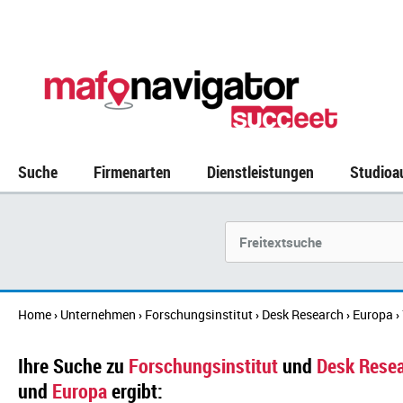
Suche
Firmenarten
Dienstleistungen
Studioa
Suchbegriff
Home
Unternehmen
Forschungsinstitut
Desk Research
Europa
›
›
›
›
›
Ihre Suche zu
Forschungsinstitut
und
Desk Rese
und
Europa
ergibt: