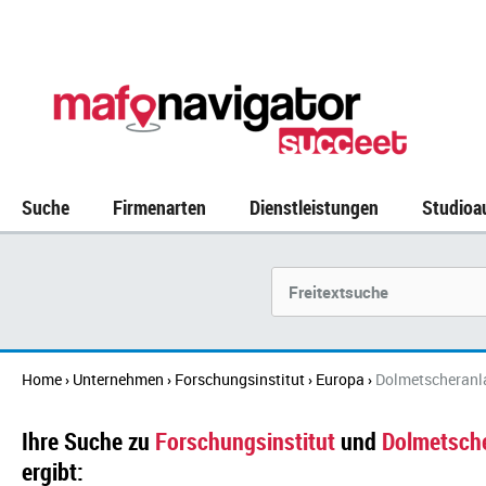
Suche
Firmenarten
Dienstleistungen
Studioa
Suchbegriff
Home
Unternehmen
Forschungsinstitut
Europa
Dolmetscheranl
›
›
›
›
Ihre Suche zu
Forschungsinstitut
und
Dolmetsch
ergibt: