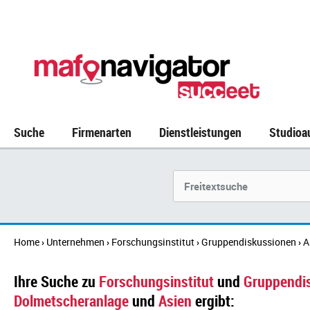
Suche
Firmenarten
Dienstleistungen
Studioa
Suchbegriff
Home
Unternehmen
Forschungsinstitut
Gruppendiskussionen
A
›
›
›
›
Ihre Suche zu
Forschungsinstitut
und
Gruppendi
Dolmetscheranlage
und
Asien
ergibt: