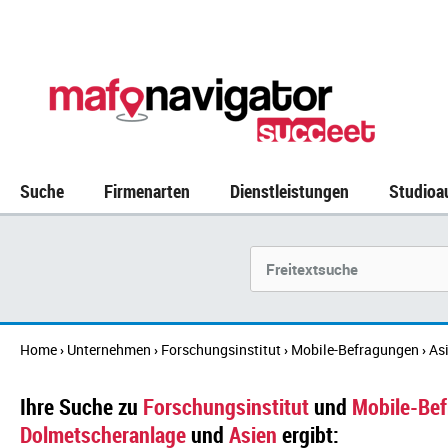
Suche
Firmenarten
Dienstleistungen
Studioa
Suchbegriff
Home
Unternehmen
Forschungsinstitut
Mobile-Befragungen
As
›
›
›
›
Ihre Suche zu
Forschungsinstitut
und
Mobile-Be
Dolmetscheranlage
und
Asien
ergibt: