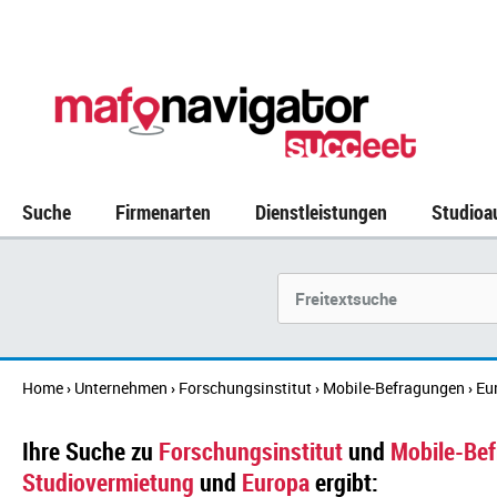
Suche
Firmenarten
Dienstleistungen
Studioa
Suchbegriff
Home
Unternehmen
Forschungsinstitut
Mobile-Befragungen
Eu
›
›
›
›
Ihre Suche zu
Forschungsinstitut
und
Mobile-Be
Studiovermietung
und
Europa
ergibt: