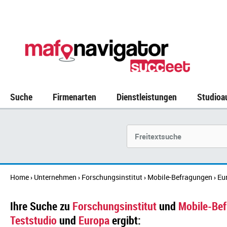
Suche
Firmenarten
Dienstleistungen
Studioa
Suchbegriff
Home
Unternehmen
Forschungsinstitut
Mobile-Befragungen
Eu
›
›
›
›
Ihre Suche zu
Forschungsinstitut
und
Mobile-Be
Teststudio
und
Europa
ergibt: