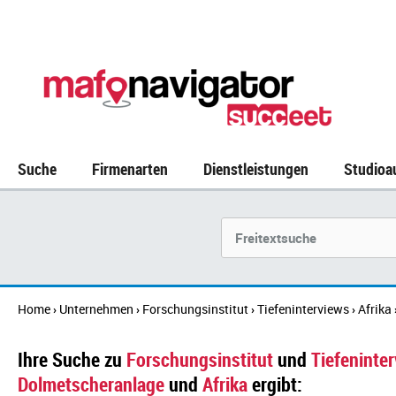
Suche
Firmenarten
Dienstleistungen
Studioa
Suchbegriff
Home
Unternehmen
Forschungsinstitut
Tiefeninterviews
Afrika
›
›
›
›
Ihre Suche zu
Forschungsinstitut
und
Tiefeninte
Dolmetscheranlage
und
Afrika
ergibt: