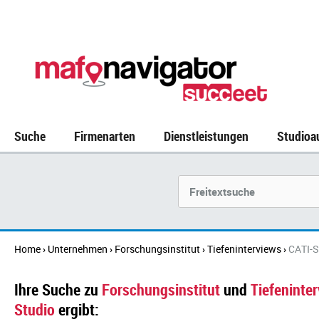
Suche
Firmenarten
Dienstleistungen
Studioa
Suchbegriff
Home
Unternehmen
Forschungsinstitut
Tiefeninterviews
CATI-S
›
›
›
›
Ihre Suche zu
Forschungsinstitut
und
Tiefeninte
Studio
ergibt: