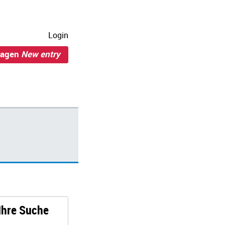
Login
ragen
New entry
 Ihre Suche