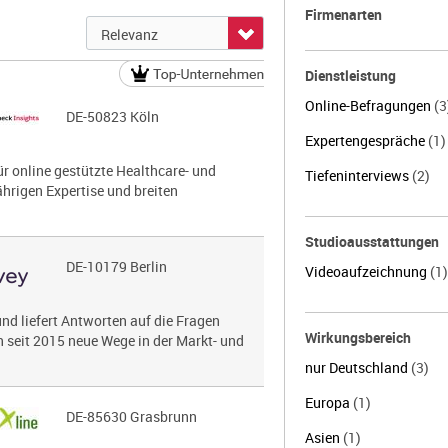
Firmenarten
Dienstleistung
Online-Befragungen
(3
DE-50823 Köln
Expertengespräche
(1)
ür online gestützte Healthcare- und
Tiefeninterviews
(2)
rigen Expertise und breiten
Studioausstattungen
DE-10179 Berlin
Videoaufzeichnung
(1)
und liefert Antworten auf die Fragen
Wirkungsbereich
n seit 2015 neue Wege in der Markt- und
nur Deutschland
(3)
Europa
(1)
DE-85630 Grasbrunn
Asien
(1)