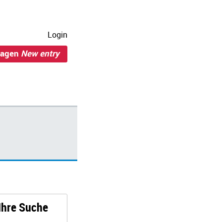
Login
ragen
New entry
 Ihre Suche