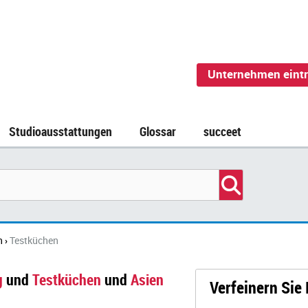
Unternehmen eint
Studioausstattungen
Glossar
succeet
n
Testküchen
›
g
und
Testküchen
und
Asien
Verfeinern Sie