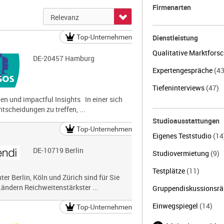
Firmenarten
Dienstleistung
Qualitative Marktfors
DE-20457 Hamburg
Expertengespräche
(43
Tiefeninterviews
(47)
gen und impactful Insights In einer sich
ntscheidungen zu treffen, ...
Studioausstattungen
Eigenes Teststudio
(14
DE-10719 Berlin
Studiovermietung
(9)
Testplätze
(11)
er Berlin, Köln und Zürich sind für Sie
ändern Reichweitenstärkster ...
Gruppendiskussionsr
Einwegspiegel
(14)