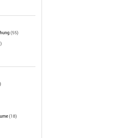
chung
(55)
)
)
äume
(18)