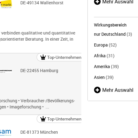
Mehr Auswahl
DE-49134 Wallenhorst
Wirkungsbereich
r verbinden qualitative und quantitative
nur Deutschland
(3)
ientierter Beratung. In einer Zeit, in
Europa
(52)
Afrika
(31)
Amerika
(39)
DE-22455 Hamburg
Asien
(39)
Mehr Auswahl
orschung • Verbraucher-/Bevölkerungs-
en • Imageforschung • ...
DE-81373 München