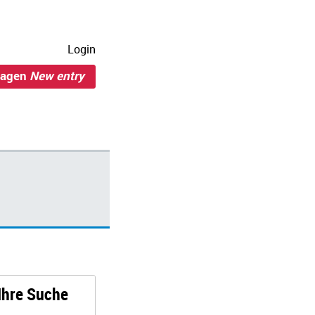
Login
ragen
New entry
 Ihre Suche