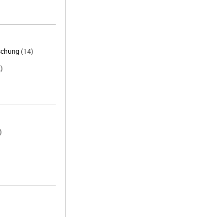
rschung
(14)
)
)