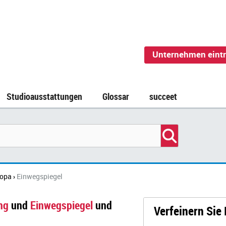
Unternehmen eint
Studioausstattungen
Glossar
succeet
ropa
Einwegspiegel
›
ng
und
Einwegspiegel
und
Verfeinern Sie