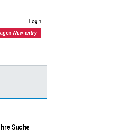
Login
ragen
New entry
 Ihre Suche