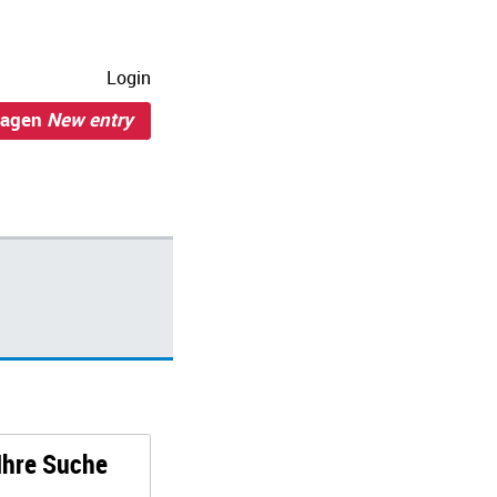
Login
ragen
New entry
 Ihre Suche