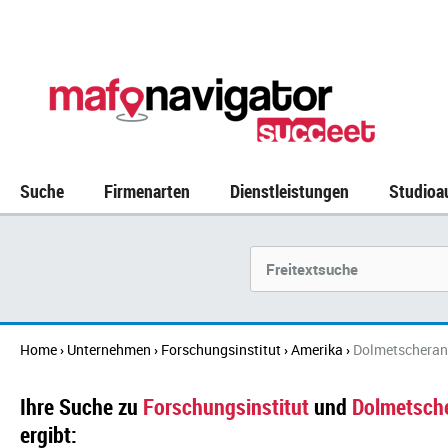
Suche
Firmenarten
Dienstleistungen
Studioa
Suchbegriff
Home
Unternehmen
Forschungsinstitut
Amerika
Dolmetscheran
›
›
›
›
Ihre Suche zu
Forschungsinstitut
und
Dolmetsch
ergibt: