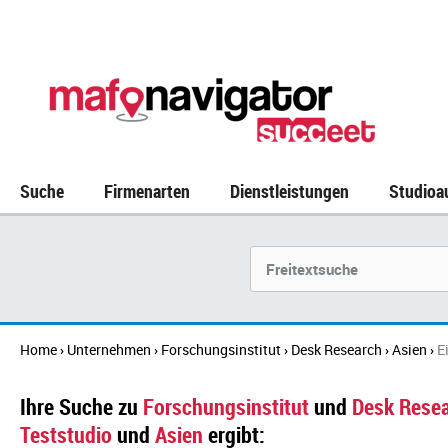
Suche
Firmenarten
Dienstleistungen
Studioa
Suchbegriff
Home
Unternehmen
Forschungsinstitut
Desk Research
Asien
E
›
›
›
›
›
Ihre Suche zu
Forschungsinstitut
und
Desk Rese
Teststudio
und
Asien
ergibt: