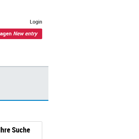
Login
ragen
New entry
 Ihre Suche