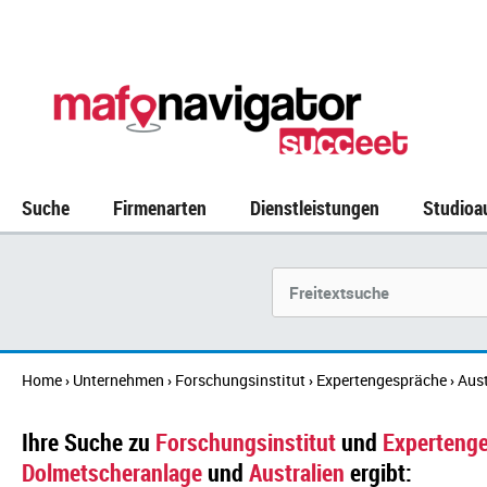
Suche
Firmenarten
Dienstleistungen
Studioa
Suchbegriff
Home
Unternehmen
Forschungsinstitut
Expertengespräche
Aust
›
›
›
›
Ihre Suche zu
Forschungsinstitut
und
Experteng
Dolmetscheranlage
und
Australien
ergibt: