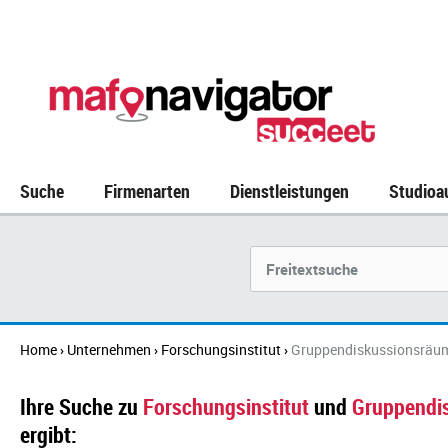
Suche
Firmenarten
Dienstleistungen
Studioa
Suchbegriff
Home
Unternehmen
Forschungsinstitut
Gruppendiskussionsräu
›
›
›
Ihre Suche zu
Forschungsinstitut
und
Gruppendi
ergibt: