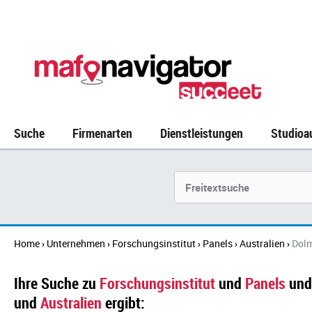
Suche
Firmenarten
Dienstleistungen
Studioa
Suchbegriff
Home
Unternehmen
Forschungsinstitut
Panels
Australien
Dolm
›
›
›
›
›
Ihre Suche zu
Forschungsinstitut
und
Panels
und
und
Australien
ergibt: