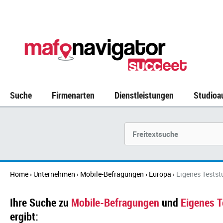
Suche
Firmenarten
Dienstleistungen
Studioa
Suchbegriff
Home
Unternehmen
Mobile-Befragungen
Europa
Eigenes Testst
›
›
›
›
Ihre Suche zu
Mobile-Befragungen
und
Eigenes T
ergibt: