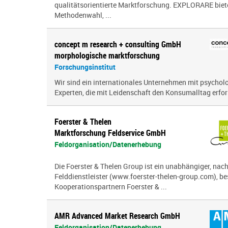
qualitätsorientierte Marktforschung. EXPLORARE biete
Methodenwahl, ...
concept m research + consulting GmbH
morphologische marktforschung
Forschungsinstitut
Wir sind ein inter­na­tio­nales Unternehmen mit psy­cho­
Experten, die mit Leidenschaft den Konsumalltag erfor­s
Foerster & Thelen
Marktforschung Feldservice GmbH
Feldorganisation/Datenerhebung
Die Foerster & Thelen Group ist ein unabhängiger, nach
Felddienstleister (www.foerster-thelen-group.com), b
Kooperationspartnern Foerster & ...
AMR Advanced Market Research GmbH
Feldorganisation/Datenerhebung