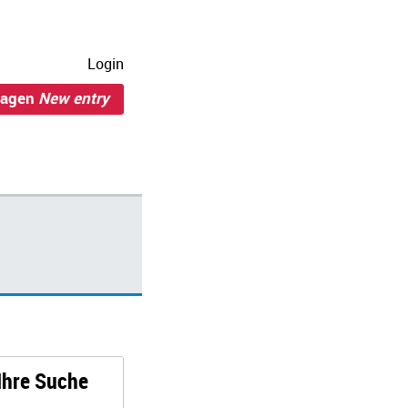
Login
ragen
New entry
 Ihre Suche