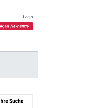
Login
ragen
New entry
 Ihre Suche