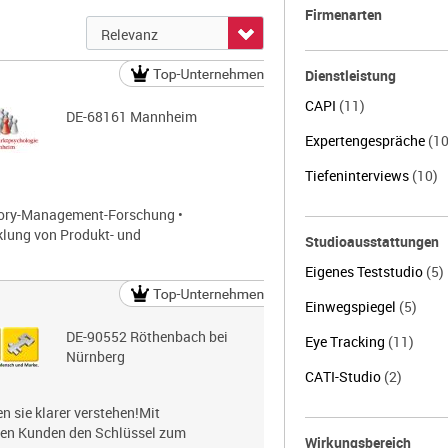
Firmenarten
Dienstleistung
CAPI
(11)
DE-68161 Mannheim
Expertengespräche
(10
Tiefeninterviews
(10)
gory-Management-Forschung •
klung von Produkt- und
Studioausstattungen
Eigenes Teststudio
(5)
Einwegspiegel
(5)
DE-90552 Röthenbach bei
Eye Tracking
(11)
Nürnberg
CATI-Studio
(2)
 sie klarer verstehen!Mit
nen Kunden den Schlüssel zum
Wirkungsbereich