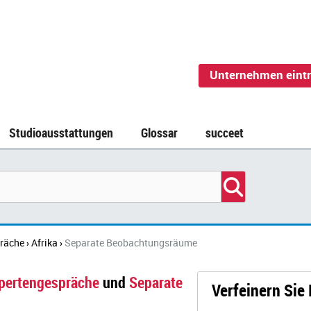
Unternehmen eint
Studioausstattungen
Glossar
succeet
räche
Afrika
Separate Beobachtungsräume
›
›
pertengespräche
und
Separate
Verfeinern Sie