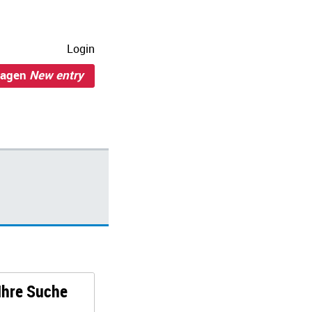
Login
ragen
New entry
 Ihre Suche