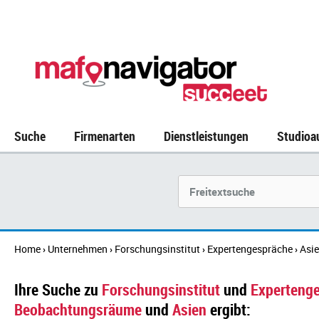
Suche
Firmenarten
Dienstleistungen
Studioa
Suchbegriff
Home
Unternehmen
Forschungsinstitut
Expertengespräche
Asi
›
›
›
›
Ihre Suche zu
Forschungsinstitut
und
Experteng
Beobachtungsräume
und
Asien
ergibt: