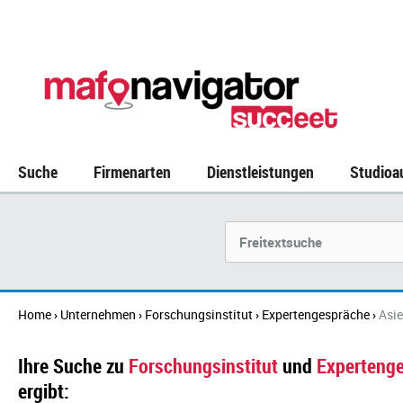
Suche
Firmenarten
Dienstleistungen
Studioa
Suchbegriff
Home
Unternehmen
Forschungsinstitut
Expertengespräche
Asi
›
›
›
›
Ihre Suche zu
Forschungsinstitut
und
Experteng
ergibt: