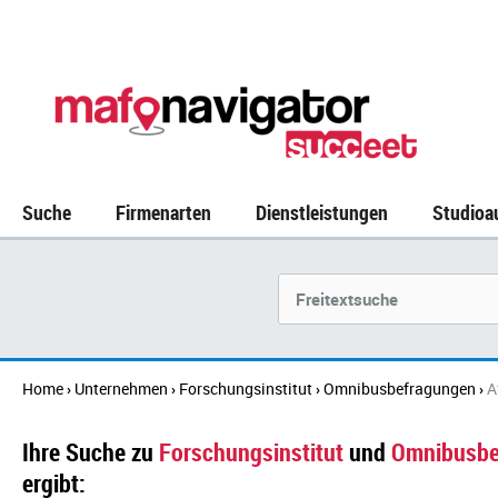
Suche
Firmenarten
Dienstleistungen
Studioa
Suchbegriff
Home
Unternehmen
Forschungsinstitut
Omnibusbefragungen
A
›
›
›
›
Ihre Suche zu
Forschungsinstitut
und
Omnibusbe
ergibt: